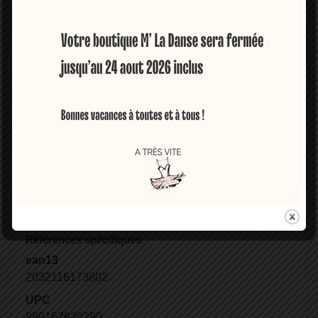
Embouts
Partager
SHARE PRODUCT TO FRIEND
Détails du produit
Référence
A901
Références spécifiques
ean13
2032116173802
UPC
889162630290