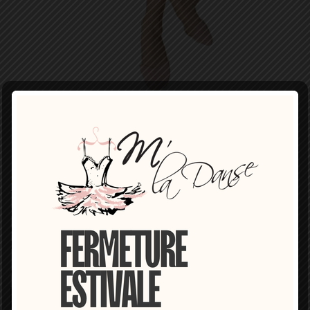
EMBOUTS POUR POINTES
BLOCH
29,00 €
TTC
Embouts pour glisser à l'intérieur de vos pointes A901 de
chez BLOCH, gel recouvert de tissu élastique, couvre très
bien les orteils, lavable en machine, couleur chair.
Couleur
Chair