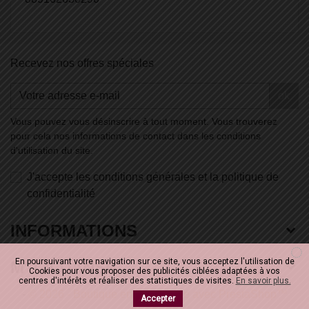
Recevez nos offres spéciales
ok
Vous pouvez vous désinscrire à tout moment. Vous trouverez
pour cela nos informations de contact dans les conditions
d'utilisation du site.
J'accepte les conditions générales et la politique de
confidentialité
INFORMATIONS
En poursuivant votre navigation sur ce site, vous acceptez l'utilisation de
M' LA DANSE
Cookies pour vous proposer des publicités ciblées adaptées à vos
centres d'intérêts et réaliser des statistiques de visites.
En savoir plus.
-
© 2026 - Boutique en ligne créée avec PrestaShop™
Accepter