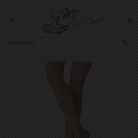


