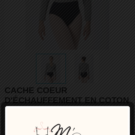
CACHE COEUR
D'ÉCHAUFFEMENT EN COTON
BALLET ELISUR INTERMEZZO
49,00 €
TTC