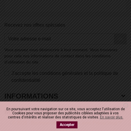
Recevez nos offres spéciales
ok
Vous pouvez vous désinscrire à tout moment. Vous trouverez
pour cela nos informations de contact dans les conditions
d'utilisation du site.
J'accepte les conditions générales et la politique de
confidentialité
INFORMATIONS
En poursuivant votre navigation sur ce site, vous acceptez l'utilisation de
M' LA DANSE
Cookies pour vous proposer des publicités ciblées adaptées à vos
centres d'intérêts et réaliser des statistiques de visites.
En savoir plus.
-
© 2026 - Boutique en ligne créée avec PrestaShop™
Accepter