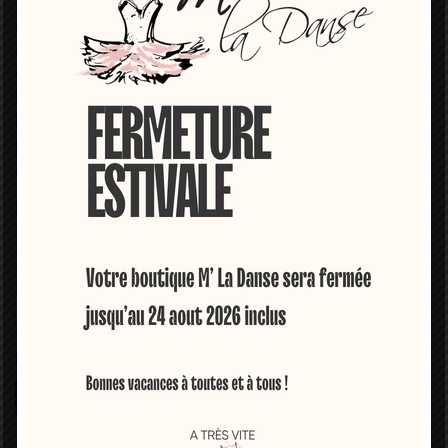
Veste d'échauffement à double boutonnage Ballet Elisur
en coton Intermezzo. Pull croisé court noué dans le dos en
côte 1x1. Idéal pour ne pas avoir froid dans vos cours de
danse les fenêtres ouvertes. Il vous donne du confort,
s'adapte au corps et est parfait pour vos exercices et
routines d'échauffement. Disponible en différentes tailles
pour les filles ou les femmes. Choisissez parmi nos
couleurs disponibles : rose, gris ou noir.
90% COTON
10% ÉLASTAN
Taille
Couleur
Gris