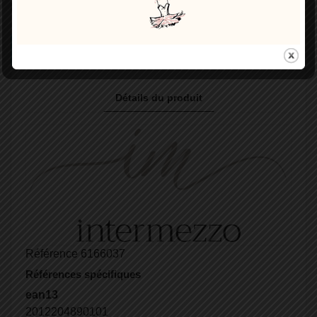
Partager
SHARE PRODUCT TO FRIEND
Détails du produit
Référence
6166037
Références spécifiques
ean13
2012204890101