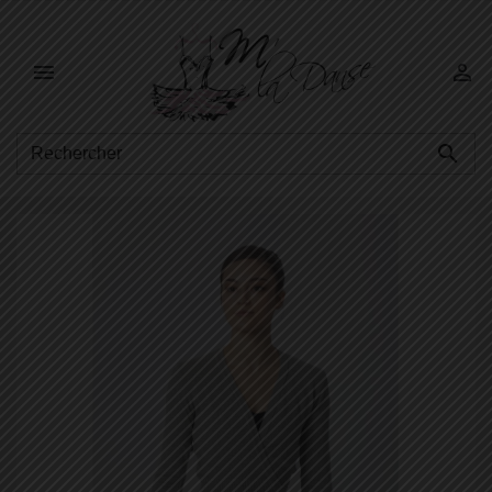


